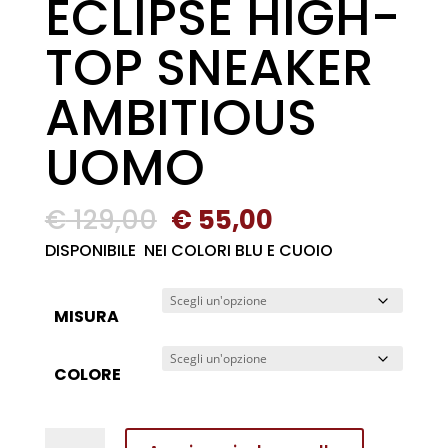
ECLIPSE HIGH-
TOP SNEAKER
AMBITIOUS
UOMO
Il
Il
€
129,00
€
55,00
prezzo
prezzo
DISPONIBILE NEI COLORI BLU E CUOIO
originale
attuale
era:
è:
MISURA
€ 129,00.
€ 55,00.
COLORE
BEATLES