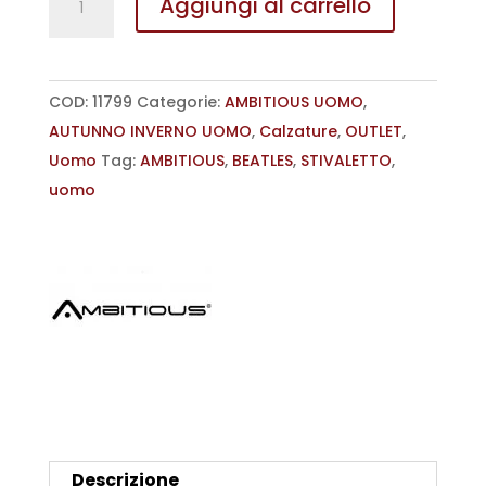
Aggiungi al carrello
ECLIPSE
HIGH-
TOP
COD:
11799
Categorie:
AMBITIOUS UOMO
,
SNEAKER
AUTUNNO INVERNO UOMO
,
Calzature
,
OUTLET
,
AMBITIOUS
Uomo
Tag:
AMBITIOUS
,
BEATLES
,
STIVALETTO
,
UOMO
uomo
quantità
Descrizione