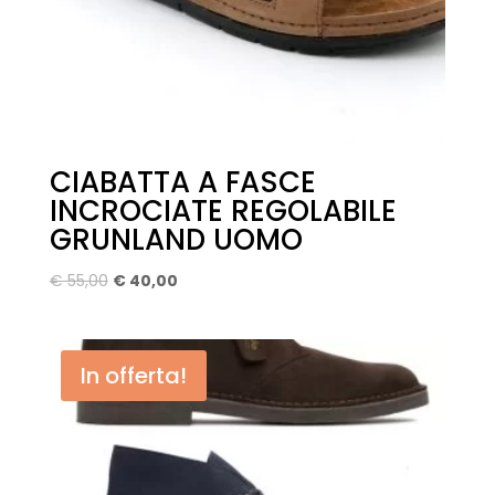
CIABATTA A FASCE
INCROCIATE REGOLABILE
GRUNLAND UOMO
Il
Il
€
55,00
€
40,00
prezzo
prezzo
originale
attuale
era:
è:
In offerta!
€ 55,00.
€ 40,00.