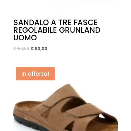
SANDALO A TRE FASCE
REGOLABILE GRUNLAND
UOMO
Il
Il
€
60,00
€
50,00
prezzo
prezzo
originale
attuale
era:
è:
In offerta!
€ 60,00.
€ 50,00.