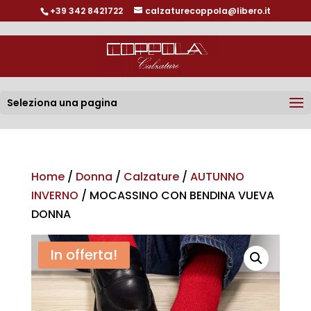
+39 342 8421722
calzaturecoppola@libero.it
Seleziona una pagina
Home
/
Donna
/
Calzature
/
AUTUNNO
INVERNO
/ MOCASSINO CON BENDINA VUEVA
DONNA
In offerta!