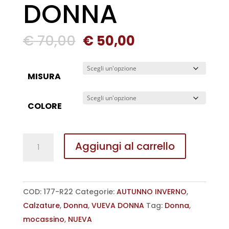
DONNA
Il
Il
€
70,00
€
50,00
prezzo
prezzo
originale
attuale
MISURA
era:
è:
€ 70,00.
€ 50,00.
COLORE
MOCASSINO
Aggiungi al carrello
CON
BENDINA
VUEVA
COD:
177-R22
Categorie:
AUTUNNO INVERNO
,
DONNA
Calzature
,
Donna
,
VUEVA DONNA
Tag:
Donna
,
quantità
mocassino
,
NUEVA