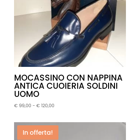
MOCASSINO CON NAPPINA
ANTICA CUOIERIA SOLDINI
UOMO
Fascia
€
99,00
-
€
120,00
di
prezzo:
da
In offerta!
€ 99,00