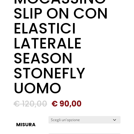
SLIP ON CON
ELASTICI
LATERALE
SEASON
STONEFLY
UOMO
Il
Il
€
120,00
€
90,00
prezzo
prezzo
originale
attuale
MISURA
era:
è: