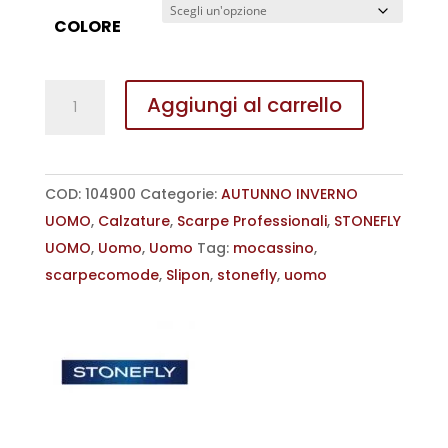
€ 120,00.
€ 90,00.
COLORE
MOCASSINO
Aggiungi al carrello
SLIP
ON
CON
COD:
104900
Categorie:
AUTUNNO INVERNO
ELASTICI
UOMO
,
Calzature
,
Scarpe Professionali
,
STONEFLY
LATERALE
UOMO
,
Uomo
,
Uomo
Tag:
mocassino
,
SEASON
scarpecomode
,
Slipon
,
stonefly
,
uomo
STONEFLY
UOMO
quantità