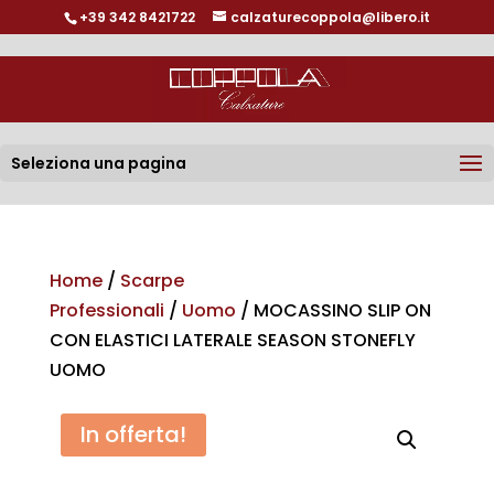
+39 342 8421722
calzaturecoppola@libero.it
Seleziona una pagina
Home
/
Scarpe
Professionali
/
Uomo
/ MOCASSINO SLIP ON
CON ELASTICI LATERALE SEASON STONEFLY
UOMO
In offerta!