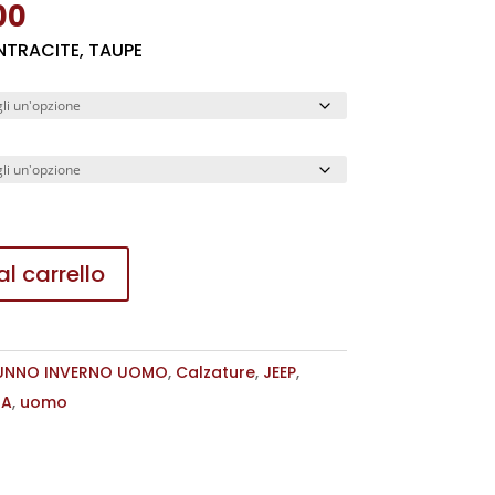
Il
00
o
prezzo
ANTRACITE, TAUPE
nale
attuale
è:
90.
€ 80,00.
l carrello
UNNO INVERNO UOMO
,
Calzature
,
JEEP
,
NA
,
uomo