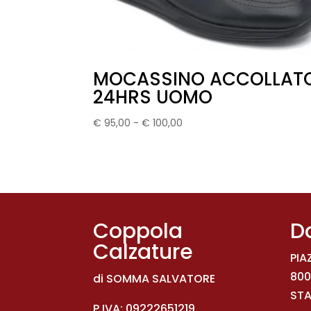
MOCASSINO ACCOLLAT
24HRS UOMO
Fascia
€
95,00
-
€
100,00
di
prezzo:
da
€ 95,00
a
€ 100,00
Coppola
D
Calzature
PIA
800
di SOMMA SALVATORE
STA
P.IVA: 09222651219