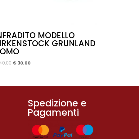
NFRADITO MODELLO
IRKENSTOCK GRUNLAND
UOMO
Il
Il
40,00
€
30,00
prezzo
prezzo
originale
attuale
era:
è:
€ 40,00.
€ 30,00.
Spedizione e
Pagamenti