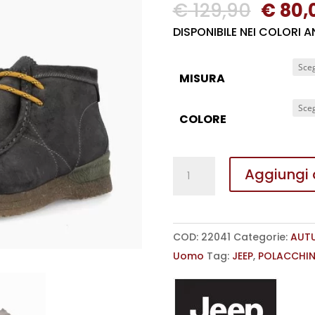
Il
€
129,90
€
80,
prezz
DISPONIBILE NEI COLORI 
origi
era:
MISURA
€ 129,
COLORE
POLACCHINA
Aggiungi a
STILE
WALLABEE
BANTAM
COD:
22041
Categorie:
AUT
JEEP
Uomo
Tag:
JEEP
,
POLACCHI
UOMO
quantità