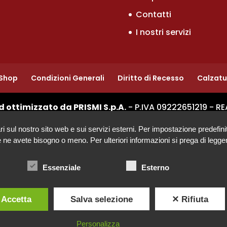
Contatti
I nostri servizi
Shop
Condizioni Generali
Diritto di Recesso
Calzat
d ottimizzato da PRISMI S.p.A.
- P.IVA 09222651219 - RE
ul nostro sito web e sui servizi esterni. Per impostazione predefinita, 
se ne avete bisogno o meno. Per ulteriori informazioni si prega di legger
Essenziale
Esterno
 Accetta
Salva selezione
✕ Rifiuta
Personalizza