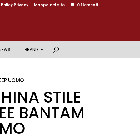
Policy Privacy
Mappa del sito
0 Elementi
NEWS
BRAND
JEEP UOMO
INA STILE
EE BANTAM
OMO