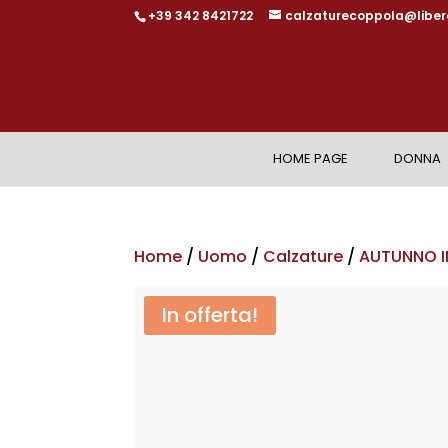
+39 342 8421722
calzaturecoppola@libero
HOME PAGE
DONNA
Home
/
Uomo
/
Calzature
/
AUTUNNO 
In offerta!