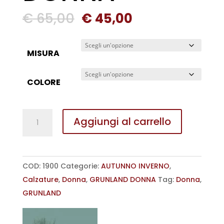
Il
Il
€
65,00
€
45,00
prezzo
prezzo
originale
attuale
MISURA
era:
è:
€ 65,00.
€ 45,00.
COLORE
SABOT
Aggiungi al carrello
CON
PELLICCIA
MODELLO
COD:
1900
Categorie:
AUTUNNO INVERNO
,
MOU
Calzature
,
Donna
,
GRUNLAND DONNA
Tag:
Donna
,
CHOT
GRUNLAND
GRUNLAND
DONNA
quantità