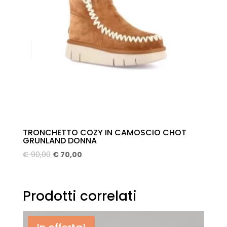
TRONCHETTO COZY IN CAMOSCIO CHOT
GRUNLAND DONNA
Il
Il
€
90,00
€
70,00
prezzo
prezzo
originale
attuale
era:
è:
Prodotti correlati
€ 90,00.
€ 70,00.