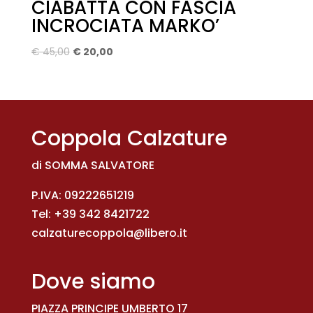
CIABATTA CON FASCIA
INCROCIATA MARKO’
Il
Il
€
45,00
€
20,00
prezzo
prezzo
originale
attuale
era:
è:
€ 45,00.
€ 20,00.
Coppola Calzature
di SOMMA SALVATORE
P.IVA: 09222651219
Tel:
+39 342 8421722
calzaturecoppola@libero.it
Dove siamo
PIAZZA PRINCIPE UMBERTO 17