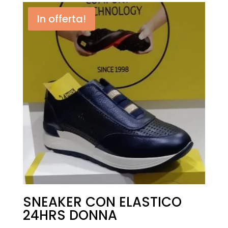
era:
è:
In offerta!
€ 55,00.
€ 25,00.
SNEAKER CON ELASTICO
24HRS DONNA