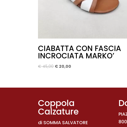
CIABATTA CON FASCIA
INCROCIATA MARKO’
Il
Il
€
45,00
€
20,00
prezzo
prezzo
originale
attuale
era:
è:
€ 45,00.
€ 20,00.
Coppola
D
Calzature
PIA
800
di SOMMA SALVATORE