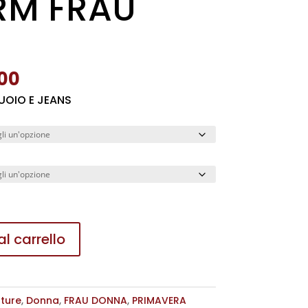
RM FRAU
Il
,00
o
prezzo
CUOIO E JEANS
nale
attuale
è:
,00.
€ 110,00.
l carrello
ture
,
Donna
,
FRAU DONNA
,
PRIMAVERA