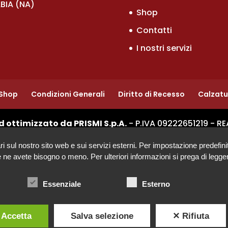
BIA (NA)
Shop
Contatti
I nostri servizi
Shop
Condizioni Generali
Diritto di Recesso
Calzat
d ottimizzato da PRISMI S.p.A.
- P.IVA 09222651219 - RE
ul nostro sito web e sui servizi esterni. Per impostazione predefinita, 
se ne avete bisogno o meno. Per ulteriori informazioni si prega di legger
Essenziale
Esterno
 Accetta
Salva selezione
✕ Rifiuta