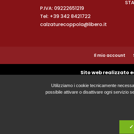
STA
P.IVA: 09222651219
Tel:
+39 342 8421722
calzaturecoppola@libero.it
Il mio account
Sito web realizzato e
Utilizziamo i cookie tecnicamente necessari s
possibile attivare o disattivare ogni servizio 
✓