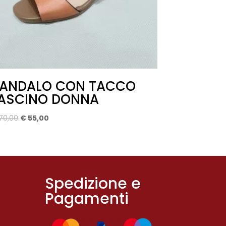
ANDALO CON TACCO
ASCINO DONNA
Il
Il
70,00
€
55,00
prezzo
prezzo
originale
attuale
era:
è:
€ 70,00.
€ 55,00.
Spedizione e
Pagamenti