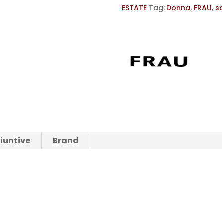
ESTATE
Tag:
Donna
,
FRAU
,
s
PLATFORM
FRAU
DONNA
quantità
iuntive
Brand