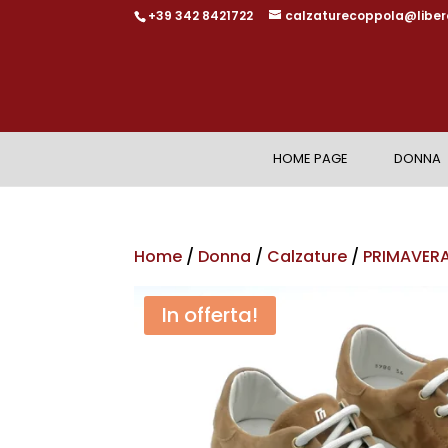
+39 342 8421722
calzaturecoppola@libero
HOME PAGE
DONNA
Home
/
Donna
/
Calzature
/
PRIMAVERA
In offerta!