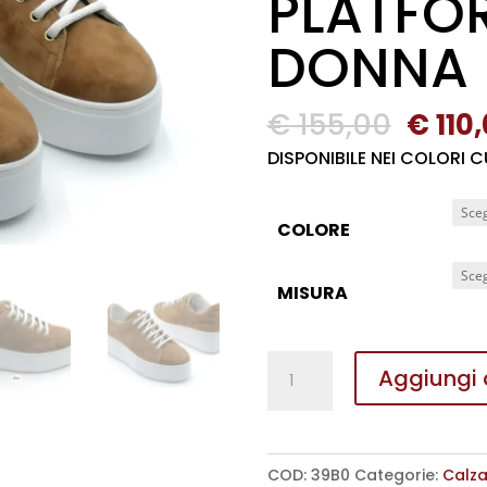
PLATFO
DONNA
Il
€
155,00
€
110
prezz
DISPONIBILE NEI COLORI 
origi
era:
COLORE
€ 155
MISURA
SCARPA
Aggiungi a
ALLACCIATA
IN
CAMOSCIO
COD:
39B0
Categorie:
Calza
CON