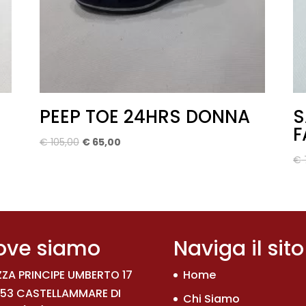
PEEP TOE 24HRS DONNA
S
F
Il
Il
€
105,00
€
65,00
prezzo
prezzo
€
originale
attuale
era:
è:
€ 105,00.
€ 65,00.
ove siamo
Naviga il sito
ZZA PRINCIPE UMBERTO 17
Home
53 CASTELLAMMARE DI
Chi Siamo