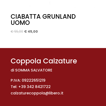
CIABATTA GRUNLAND
UOMO
Il
Il
€
55,00
€
45,00
prezzo
prezzo
originale
attuale
era:
è:
€ 55,00.
€ 45,00.
Coppola Calzature
di SOMMA SALVATORE
P.IVA: 09222651219
Tel:
+39 342 8421722
calzaturecoppola@libero.it