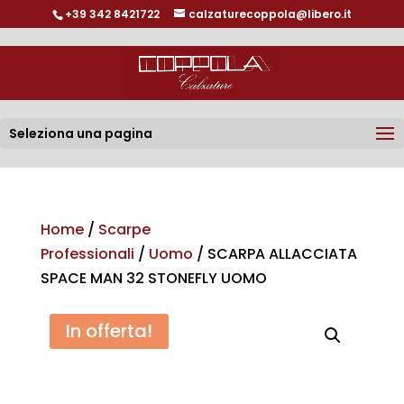
+39 342 8421722
calzaturecoppola@libero.it
Seleziona una pagina
Home
/
Scarpe
Professionali
/
Uomo
/ SCARPA ALLACCIATA
SPACE MAN 32 STONEFLY UOMO
In offerta!