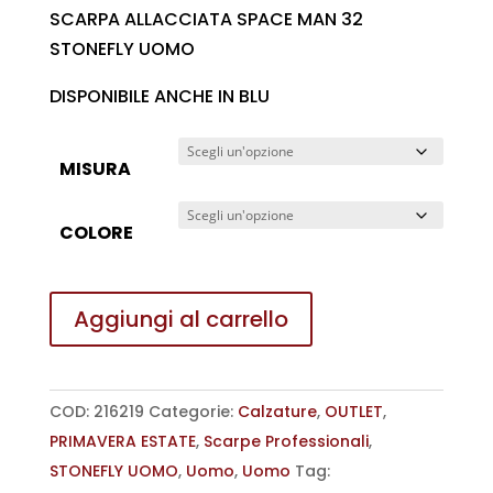
prezzo
prezzo
SCARPA ALLACCIATA SPACE MAN 32
originale
attuale
STONEFLY UOMO
era:
è:
DISPONIBILE ANCHE IN BLU
€ 120,00.
€ 50,00.
MISURA
COLORE
SCARPA
Aggiungi al carrello
ALLACCIATA
SPACE
MAN
COD:
216219
Categorie:
Calzature
,
OUTLET
,
32
PRIMAVERA ESTATE
,
Scarpe Professionali
,
STONEFLY
STONEFLY UOMO
,
Uomo
,
Uomo
Tag:
UOMO