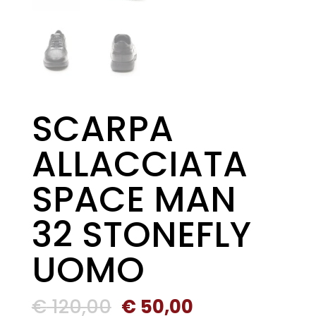
SCARPA
ALLACCIATA
SPACE MAN
32 STONEFLY
UOMO
Il
Il
€
120,00
€
50,00