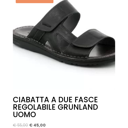
CIABATTA A DUE FASCE
REGOLABILE GRUNLAND
UOMO
Il
Il
€
55,00
€
45,00