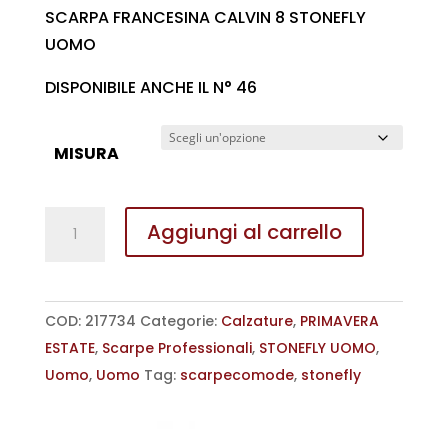
prezzo
prezzo
SCARPA FRANCESINA CALVIN 8 STONEFLY
originale
attuale
UOMO
era:
è:
DISPONIBILE ANCHE IL N° 46
€ 120,00.
€ 95,00.
MISURA
SCARPA
Aggiungi al carrello
FRANCESINA
CALVIN
8
COD:
217734
Categorie:
Calzature
,
PRIMAVERA
STONEFLY
ESTATE
,
Scarpe Professionali
,
STONEFLY UOMO
,
UOMO
Uomo
,
Uomo
Tag:
scarpecomode
,
stonefly
quantità