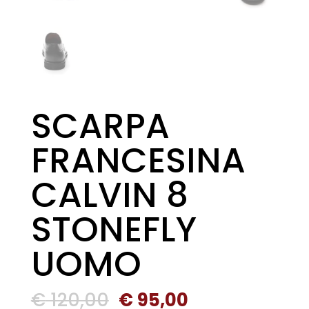
SCARPA
FRANCESINA
CALVIN 8
STONEFLY
UOMO
Il
Il
€
120,00
€
95,00