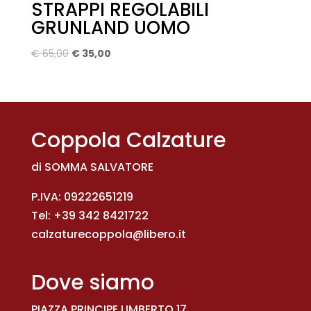
STRAPPI REGOLABILI
GRUNLAND UOMO
Il
Il
€
65,00
€
35,00
prezzo
prezzo
originale
attuale
era:
è:
€ 65,00.
€ 35,00.
Coppola Calzature
di SOMMA SALVATORE
P.IVA: 09222651219
Tel:
+39 342 8421722
calzaturecoppola@libero.it
Dove siamo
PIAZZA PRINCIPE UMBERTO 17