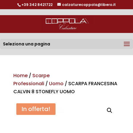
+39 342 8421722
calzaturecoppola@libero.it
Seleziona una pagina
Home
/
Scarpe
Professionali
/
Uomo
/ SCARPA FRANCESINA
CALVIN 8 STONEFLY UOMO
In offerta!