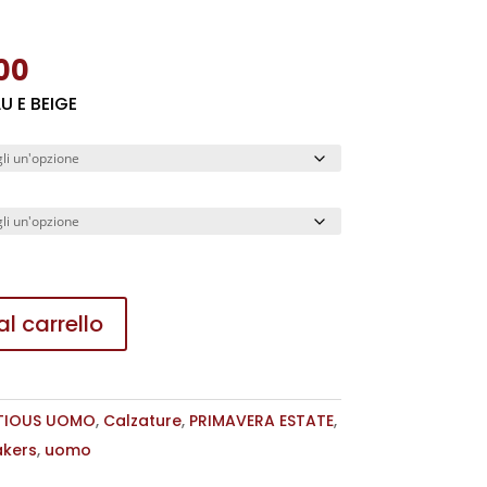
Il
00
o
prezzo
U E BEIGE
nale
attuale
è:
,00.
€ 85,00.
l carrello
TIOUS UOMO
,
Calzature
,
PRIMAVERA ESTATE
,
akers
,
uomo