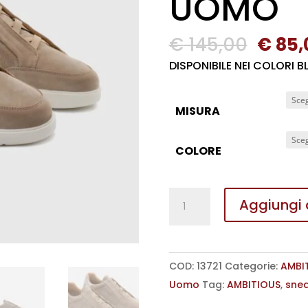
UOMO
Il
€
145,00
€
85,
prezz
DISPONIBILE NEI COLORI BL
origi
era:
MISURA
€ 145
COLORE
SNEAKERS
Aggiungi a
A
SLIP
ON
COD:
13721
Categorie:
AMBI
CON
Uomo
Tag:
AMBITIOUS
,
sne
LACCI
ELASTICI