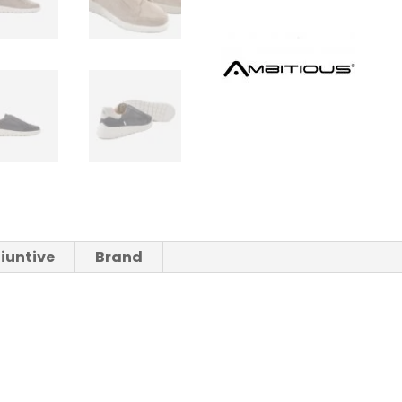
HOVER
AMBITIOUS
UOMO
quantità
iuntive
Brand