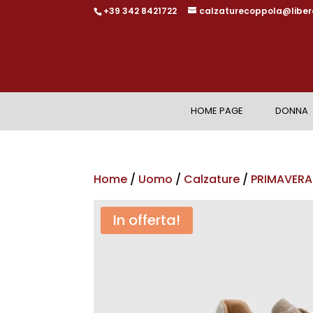
+39 342 8421722
calzaturecoppola@libero
HOME PAGE
DONNA
Home
/
Uomo
/
Calzature
/
PRIMAVERA
In offerta!