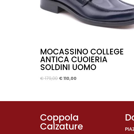
MOCASSINO COLLEGE
ANTICA CUOIERIA
SOLDINI UOMO
Il
Il
€
179,00
€
110,00
prezzo
prezzo
originale
attuale
era:
è:
€ 179,00.
€ 110,00.
Coppola
D
Calzature
PIA