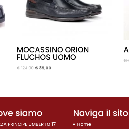
MOCASSINO ORION
A
FLUCHOS UOMO
€
Il
Il
€
124,00
€
85,00
prezzo
prezzo
originale
attuale
era:
è:
€ 124,00.
€ 85,00.
ove siamo
Naviga il sito
ZZA PRINCIPE UMBERTO 17
Home