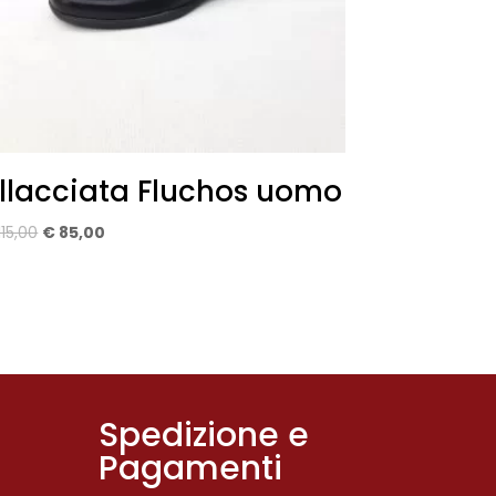
llacciata Fluchos uomo
Il
Il
115,00
€
85,00
prezzo
prezzo
originale
attuale
era:
è:
€ 115,00.
€ 85,00.
Spedizione e
Pagamenti