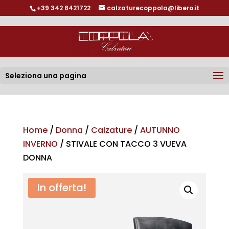
+39 342 8421722
calzaturecoppola@libero.it
Seleziona una pagina
Home
/
Donna
/
Calzature
/
AUTUNNO
INVERNO
/ STIVALE CON TACCO 3 VUEVA
DONNA
In offerta!