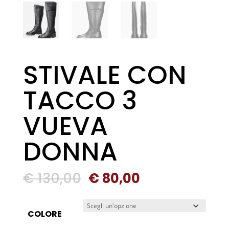
STIVALE CON
TACCO 3
VUEVA
DONNA
Il
Il
€
130,00
€
80,00
prezzo
prezzo
originale
attuale
COLORE
era:
è: