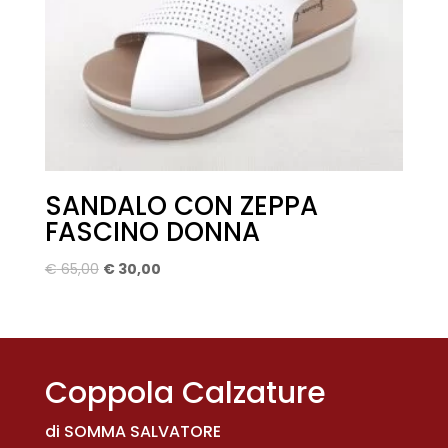
SANDALO CON ZEPPA
FASCINO DONNA
Il
Il
€
65,00
€
30,00
prezzo
prezzo
originale
attuale
era:
è:
€ 65,00.
€ 30,00.
Coppola Calzature
di SOMMA SALVATORE