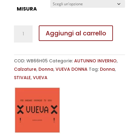
€ 130,00.
€ 80,00.
MISURA
STIVALE
Aggiungi al carrello
CON
TACCO
3
COD:
WB66H05
Categorie:
AUTUNNO INVERNO
,
VUEVA
Calzature
,
Donna
,
VUEVA DONNA
Tag:
Donna
,
DONNA
STIVALE
,
VUEVA
quantità