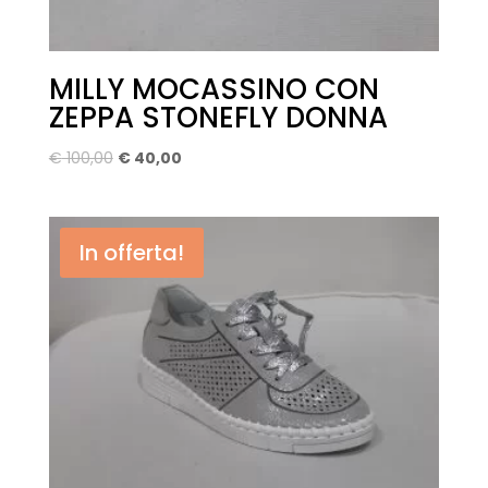
MILLY MOCASSINO CON
ZEPPA STONEFLY DONNA
Il
Il
€
100,00
€
40,00
prezzo
prezzo
originale
attuale
era:
è:
In offerta!
€ 100,00.
€ 40,00.